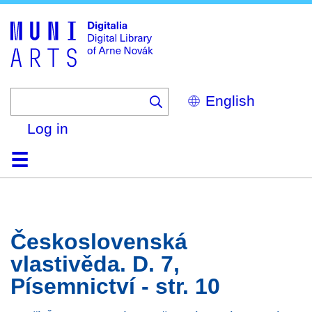
Skip
to
main
content
Select
your
language
Log in
Home
Browse
Search
About
Help
Contact
Digitalia
Československá
vlastivěda. D. 7,
Písemnictví - str. 10