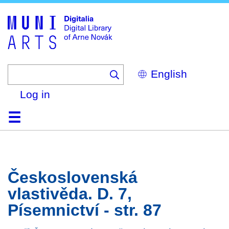
Skip
to
main
content
Select
your
language
Log in
Home
Browse
Search
About
Help
Contact
Digitalia
Československá
vlastivěda. D. 7,
Písemnictví - str. 87