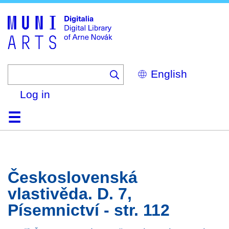
Skip
to
main
content
Select
your
language
Log in
Home
Browse
Search
About
Help
Contact
Digitalia
Československá
vlastivěda. D. 7,
Písemnictví - str. 112