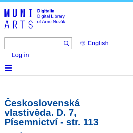
Skip
to
main
content
Select
your
language
Log in
Home
Browse
Search
About
Help
Contact
Digitalia
Československá
vlastivěda. D. 7,
Písemnictví - str. 113