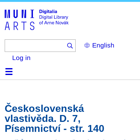
Skip
to
main
content
Select
your
language
Log in
Home
Browse
Search
About
Help
Contact
Digitalia
Československá
vlastivěda. D. 7,
Písemnictví - str. 140