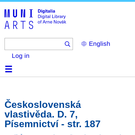
Skip
to
main
content
Select
your
language
Log in
Home
Browse
Search
About
Help
Contact
Digitalia
Československá
vlastivěda. D. 7,
Písemnictví - str. 187