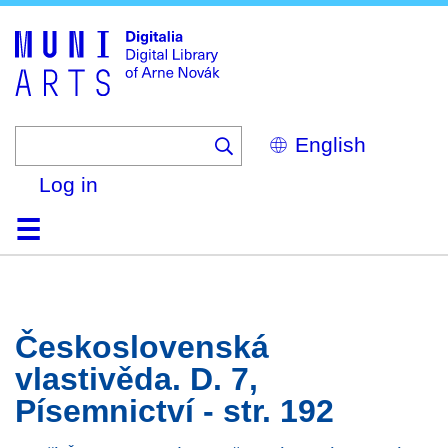
Skip
to
main
content
Select
your
language
Log in
Home
Browse
Search
About
Help
Contact
Digitalia
Československá
vlastivěda. D. 7,
Písemnictví - str. 192