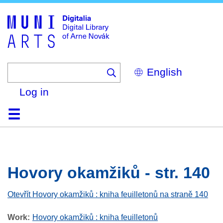
Skip
to
main
content
Select
your
language
Log in
Home
Browse
Search
About
Help
Contact
Digitalia
Hovory okamžiků - str. 140
Otevřít Hovory okamžiků : kniha feuilletonů na straně 140
Work
Hovory okamžiků : kniha feuilletonů