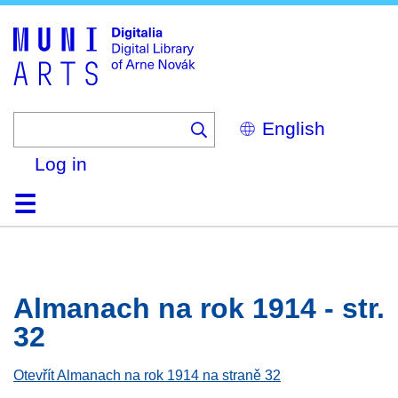
Skip
to
main
content
Select
your
language
Log in
Home
Browse
Search
About
Help
Contact
Digitalia
Almanach na rok 1914 - str.
32
Otevřít Almanach na rok 1914 na straně 32