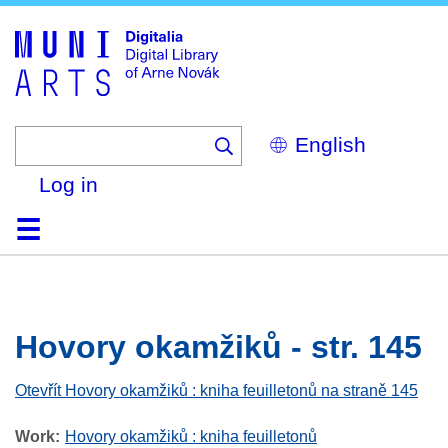
Skip
to
main
content
Select
your
language
Log in
Home
Browse
Search
About
Help
Contact
Digitalia
Hovory okamžiků - str. 145
Otevřít Hovory okamžiků : kniha feuilletonů na straně 145
Work
Hovory okamžiků : kniha feuilletonů