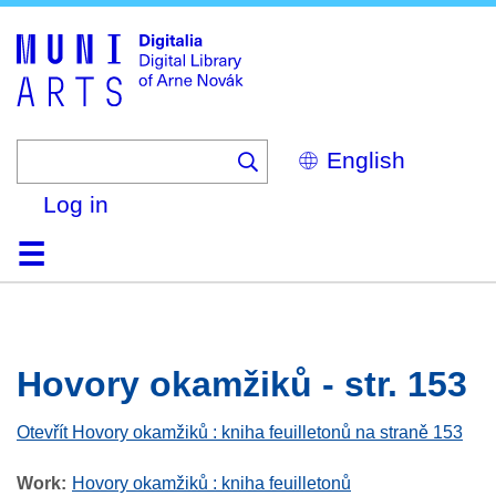
Skip
to
main
content
Select
your
language
Log in
Home
Browse
Search
About
Help
Contact
Digitalia
Hovory okamžiků - str. 153
Otevřít Hovory okamžiků : kniha feuilletonů na straně 153
Work
Hovory okamžiků : kniha feuilletonů