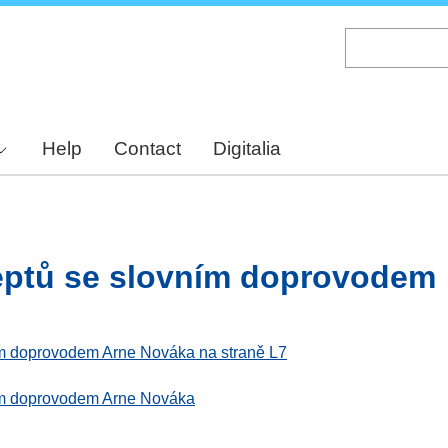
Skip
to
main
content
Help
Contact
Digitalia
eptů se slovním doprovodem
ním doprovodem Arne Nováka na straně L7
ním doprovodem Arne Nováka