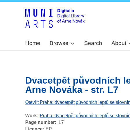
Home
Browse
Search
About
Dvacetpět původních l
Arne Nováka - str. L7
Otevřít Praha: dvacetpět původních leptů se slov
Work
Praha: dvacetpět původních leptů se slov
Page number
L7
Licence
EP