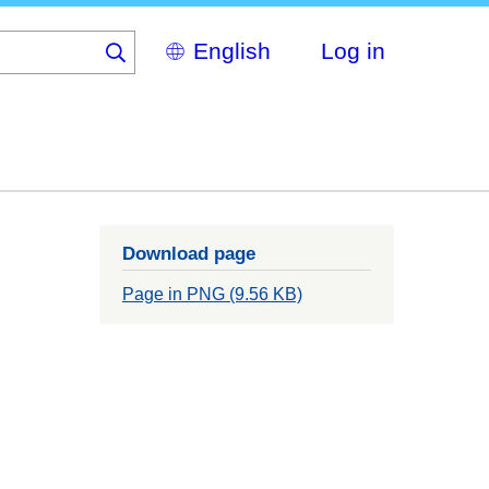
Select
Log in
your
language
Download page
Page in PNG (9.56 KB)