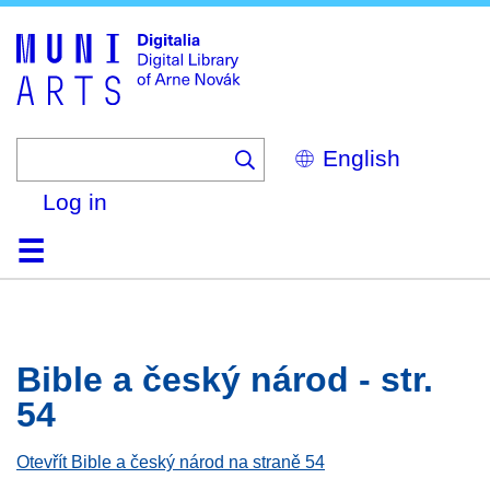
Skip
to
main
content
Select
your
language
Log in
Home
Browse
Search
About
Help
Contact
Digitalia
Bible a český národ - str.
54
Otevřít Bible a český národ na straně 54