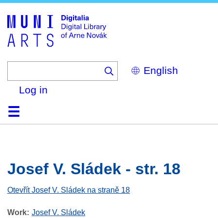
Skip
to
main
content
Select
your
language
Log in
Home
Browse
Search
About
Help
Contact
Digitalia
Josef V. Sládek - str. 18
Otevřít Josef V. Sládek na straně 18
Work
Josef V. Sládek