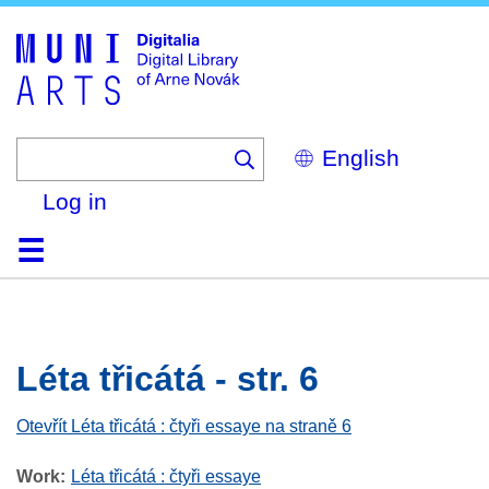
Skip
to
main
content
Select
your
language
Log in
Home
Browse
Search
About
Help
Contact
Digitalia
Léta třicátá - str. 6
Otevřít Léta třicátá : čtyři essaye na straně 6
Work
Léta třicátá : čtyři essaye