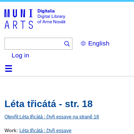
Skip
to
main
content
Select
your
language
Log in
Home
Browse
Search
About
Help
Contact
Digitalia
Léta třicátá - str. 18
Otevřít Léta třicátá : čtyři essaye na straně 18
Work
Léta třicátá : čtyři essaye