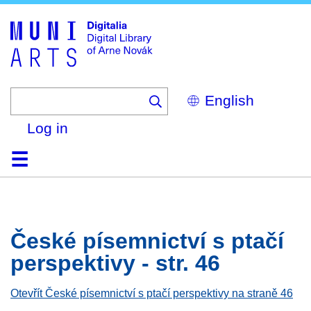
Skip
to
main
content
Select
your
language
Log in
Home
Browse
Search
About
Help
Contact
Digitalia
České písemnictví s ptačí
perspektivy - str. 46
Otevřít České písemnictví s ptačí perspektivy na straně 46