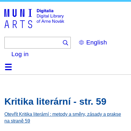
Skip
to
main
content
Select
your
language
Log in
Home
Browse
Search
About
Help
Contact
Digitalia
Kritika literární - str. 59
Otevřít Kritika literární : metody a směry, zásady a prakse
na straně 59