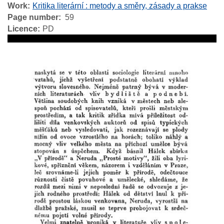
Work
Kritika literární : metody a směry, zásady a prakse
Page number
59
Licence
PD