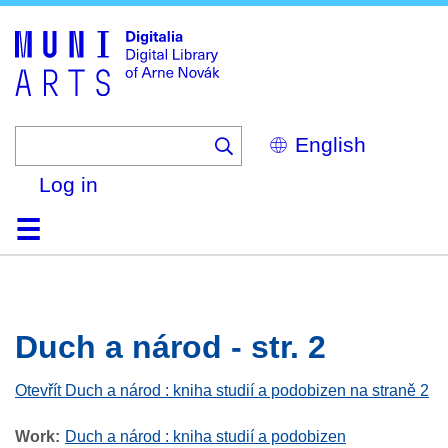
Skip
to
main
content
Select
your
language
Log in
Home
Browse
Search
About
Help
Contact
Digitalia
Duch a národ - str. 2
Otevřít Duch a národ : kniha studií a podobizen na straně 2
Work
Duch a národ : kniha studií a podobizen