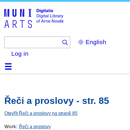
Skip
to
main
content
Select
your
language
Log in
Home
Browse
Search
About
Help
Contact
Digitalia
Řeči a proslovy - str. 85
Otevřít Řeči a proslovy na straně 85
Work
Řeči a proslovy