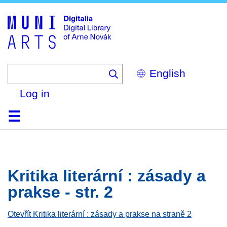
Skip
to
main
content
Select
your
language
Log in
Home
Browse
Search
About
Help
Contact
Digitalia
Kritika literární : zásady a
prakse - str. 2
Otevřít Kritika literární : zásady a prakse na straně 2