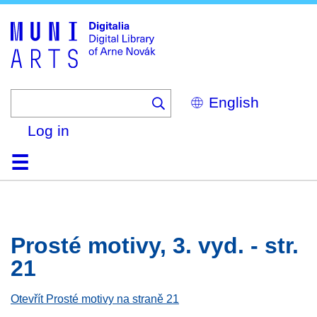
Skip
to
main
content
Select
your
language
Log in
Home
Browse
Search
About
Help
Contact
Digitalia
Prosté motivy, 3. vyd. - str.
21
Otevřít Prosté motivy na straně 21