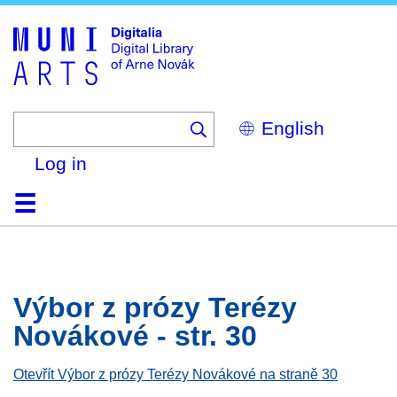
Skip
to
main
content
Select
your
language
Log in
Home
Browse
Search
About
Help
Contact
Digitalia
Výbor z prózy Terézy
Novákové - str. 30
Otevřít Výbor z prózy Terézy Novákové na straně 30