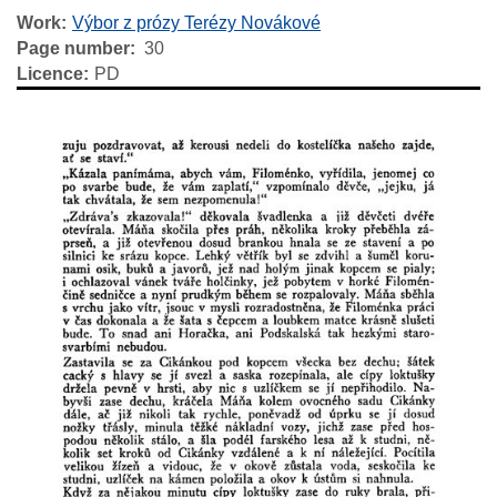
Work
Výbor z prózy Terézy Novákové
Page number
30
Licence
PD