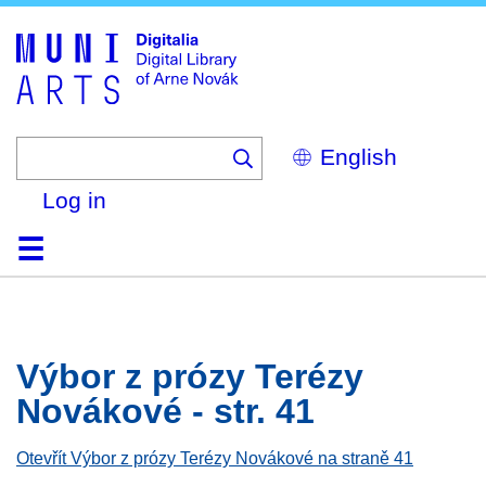
Skip
to
main
content
Select
your
language
Log in
Home
Browse
Search
About
Help
Contact
Digitalia
Výbor z prózy Terézy
Novákové - str. 41
Otevřít Výbor z prózy Terézy Novákové na straně 41