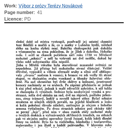
Work
Výbor z prózy Terézy Novákové
Page number
41
Licence
PD