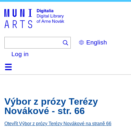
Skip
to
main
content
Select
your
language
Log in
Home
Browse
Search
About
Help
Contact
Digitalia
Výbor z prózy Terézy
Novákové - str. 66
Otevřít Výbor z prózy Terézy Novákové na straně 66