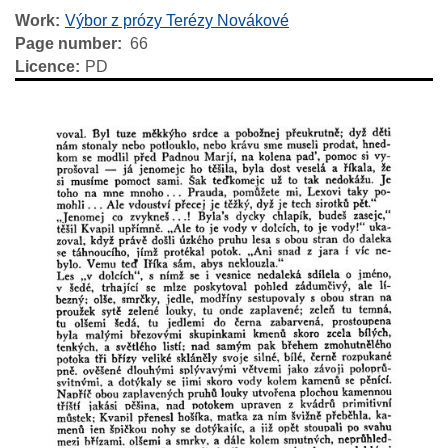
Work
Výbor z prózy Terézy Novákové
Page number
66
Licence
PD