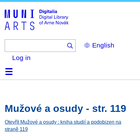
Skip
to
main
content
Select
your
language
Log in
Home
Browse
Search
About
Help
Contact
Digitalia
Mužové a osudy - str. 119
Otevřít Mužové a osudy : kniha studií a podobizen na
straně 119