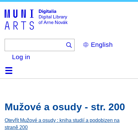
Skip
to
main
content
Select
your
language
Log in
Home
Browse
Search
About
Help
Contact
Digitalia
Mužové a osudy - str. 200
Otevřít Mužové a osudy : kniha studií a podobizen na
straně 200