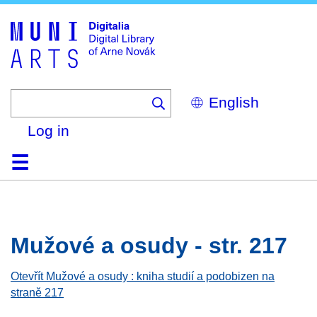
Skip
to
main
content
Select
your
language
Log in
Home
Browse
Search
About
Help
Contact
Digitalia
Mužové a osudy - str. 217
Otevřít Mužové a osudy : kniha studií a podobizen na
straně 217