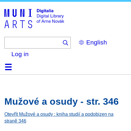
Skip
to
main
content
Select
your
language
Log in
Home
Browse
Search
About
Help
Contact
Digitalia
Mužové a osudy - str. 346
Otevřít Mužové a osudy : kniha studií a podobizen na
straně 346