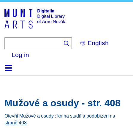
Skip
to
main
content
Select
your
language
Log in
Home
Browse
Search
About
Help
Contact
Digitalia
Mužové a osudy - str. 408
Otevřít Mužové a osudy : kniha studií a podobizen na
straně 408