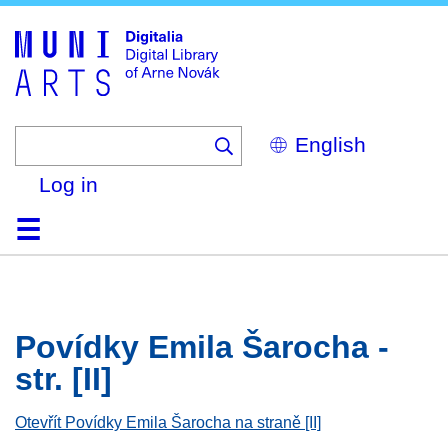
Skip
to
main
content
Select
your
language
Log in
Home
Browse
Search
About
Help
Contact
Digitalia
Povídky Emila Šarocha -
str. [II]
Otevřít Povídky Emila Šarocha na straně [II]