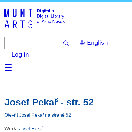
Skip
to
main
content
Select
your
language
Log in
Home
Browse
Search
About
Help
Contact
Digitalia
Josef Pekař - str. 52
Otevřít Josef Pekař na straně 52
Work
Josef Pekař