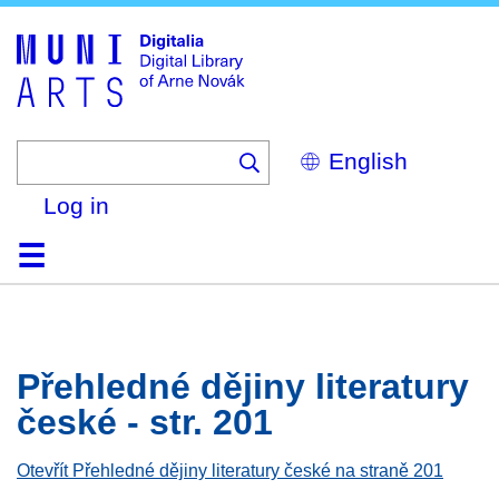
Skip
to
main
content
Select
your
language
Log in
Home
Browse
Search
About
Help
Contact
Digitalia
Přehledné dějiny literatury
české - str. 201
Otevřít Přehledné dějiny literatury české na straně 201