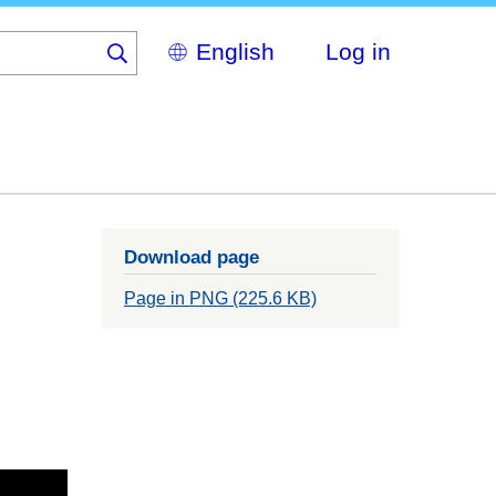
Select
Log in
your
language
Download page
Page in PNG (225.6 KB)