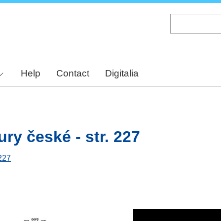
Skip
to
main
content
Help
Contact
Digitalia
ury české - str. 227
 227