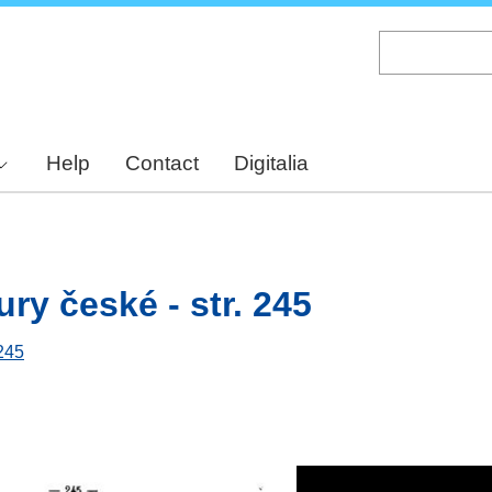
Skip
to
main
content
Help
Contact
Digitalia
ury české - str. 245
 245