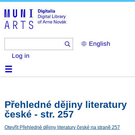
Skip
to
main
content
Select
your
language
Log in
Home
Browse
Search
About
Help
Contact
Digitalia
Přehledné dějiny literatury
české - str. 257
Otevřít Přehledné dějiny literatury české na straně 257