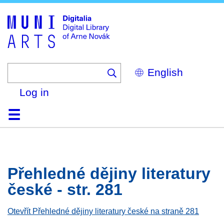
Skip
to
main
content
Select
your
language
Log in
Home
Browse
Search
About
Help
Contact
Digitalia
Přehledné dějiny literatury
české - str. 281
Otevřít Přehledné dějiny literatury české na straně 281