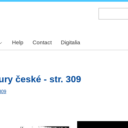
Skip
to
main
content
Help
Contact
Digitalia
ury české - str. 309
 309