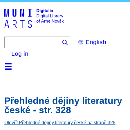
Skip
to
main
content
Select
your
language
Log in
Home
Browse
Search
About
Help
Contact
Digitalia
Přehledné dějiny literatury
české - str. 328
Otevřít Přehledné dějiny literatury české na straně 328