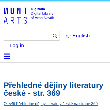
Skip
to
main
content
Select
your
language
Log in
Home
Browse
Search
About
Help
Contact
Digitalia
Přehledné dějiny literatury
české - str. 369
Otevřít Přehledné dějiny literatury české na straně 369