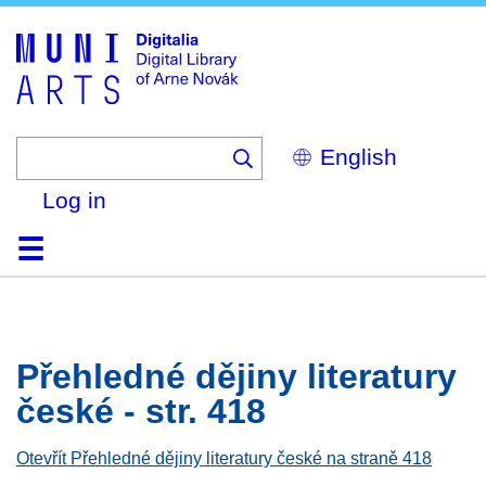
Skip
to
main
content
Select
your
language
Log in
Home
Browse
Search
About
Help
Contact
Digitalia
Přehledné dějiny literatury
české - str. 418
Otevřít Přehledné dějiny literatury české na straně 418