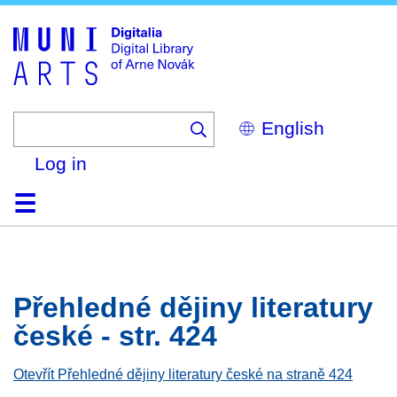
Skip
to
main
content
Select
your
language
Log in
Home
Browse
Search
About
Help
Contact
Digitalia
Přehledné dějiny literatury
české - str. 424
Otevřít Přehledné dějiny literatury české na straně 424