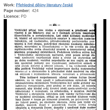
Work
Přehledné dějiny literatury české
Page number
424
Licence
PD