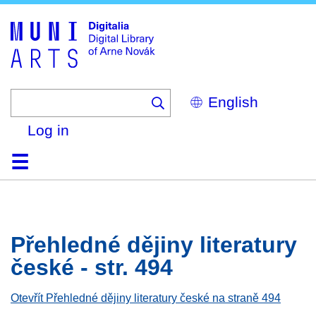
Skip
to
main
content
Select
your
language
Log in
Home
Browse
Search
About
Help
Contact
Digitalia
Přehledné dějiny literatury
české - str. 494
Otevřít Přehledné dějiny literatury české na straně 494