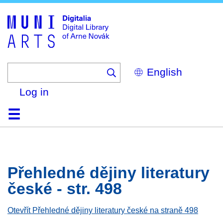
Skip
to
main
content
Select
your
language
Log in
Home
Browse
Search
About
Help
Contact
Digitalia
Přehledné dějiny literatury
české - str. 498
Otevřít Přehledné dějiny literatury české na straně 498