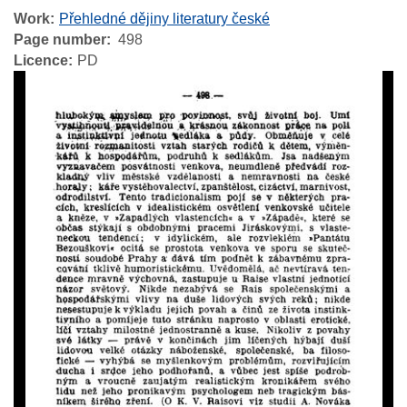
Work
Přehledné dějiny literatury české
Page number
498
Licence
PD