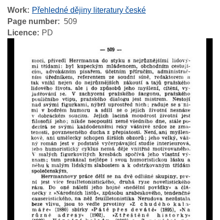
Work
Přehledné dějiny literatury české
Page number
509
Licence
PD