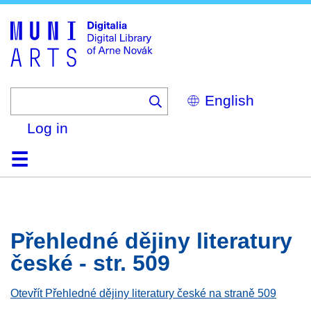
Skip
to
main
content
Select
your
language
Log in
Home
Browse
Search
About
Help
Contact
Digitalia
Přehledné dějiny literatury
české - str. 509
Otevřít Přehledné dějiny literatury české na straně 509