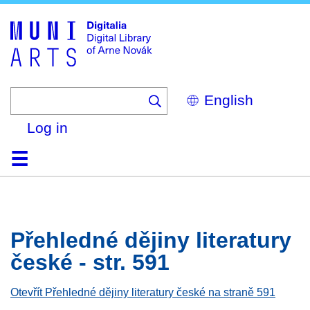
Skip
to
main
content
Select
your
language
Log in
Home
Browse
Search
About
Help
Contact
Digitalia
Přehledné dějiny literatury
české - str. 591
Otevřít Přehledné dějiny literatury české na straně 591