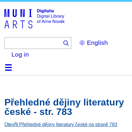
Skip
to
main
content
Select
your
language
Log in
Home
Browse
Search
About
Help
Contact
Digitalia
Přehledné dějiny literatury
české - str. 783
Otevřít Přehledné dějiny literatury české na straně 783