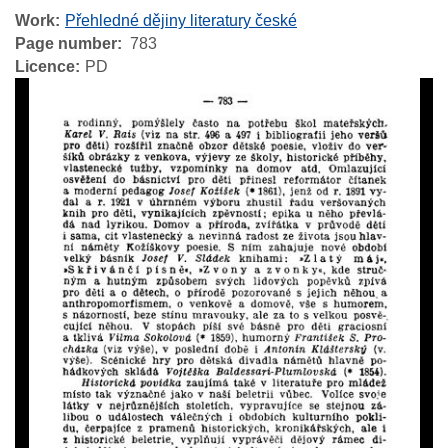
Work
Přehledné dějiny literatury české
Page number
783
Licence
PD