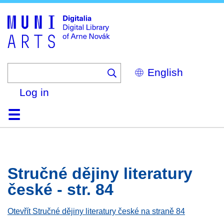
Skip
to
main
content
Select
your
language
Log in
Home
Browse
Search
About
Help
Contact
Digitalia
Stručné dějiny literatury
české - str. 84
Otevřít Stručné dějiny literatury české na straně 84