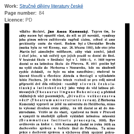
Work
Stručné dějiny literatury české
Page number
84
Licence
PD