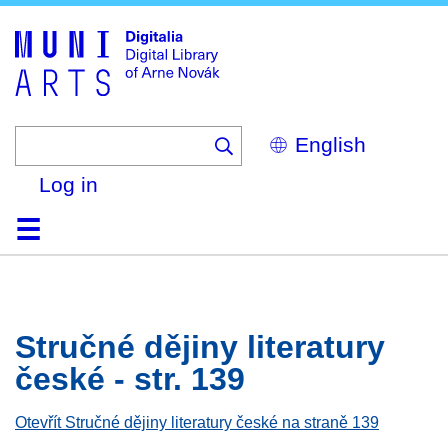
Skip
to
main
content
Select
your
language
Log in
Home
Browse
Search
About
Help
Contact
Digitalia
Stručné dějiny literatury
české - str. 139
Otevřít Stručné dějiny literatury české na straně 139