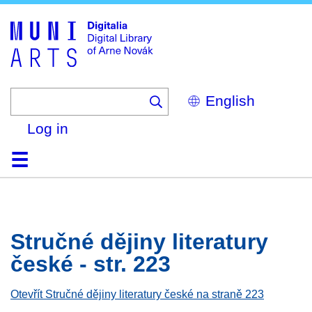
Skip
to
main
content
Select
your
language
Log in
Home
Browse
Search
About
Help
Contact
Digitalia
Stručné dějiny literatury
české - str. 223
Otevřít Stručné dějiny literatury české na straně 223